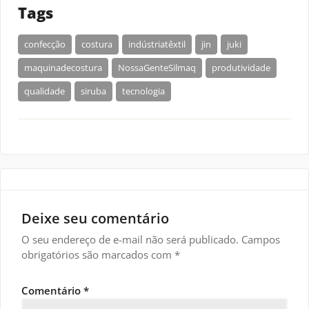
Tags
confecção
costura
indústriatêxtil
jin
juki
maquinadecostura
NossaGenteSilmaq
produtividade
qualidade
siruba
tecnologia
Deixe seu comentário
O seu endereço de e-mail não será publicado.
Campos
obrigatórios são marcados com
*
Comentário
*