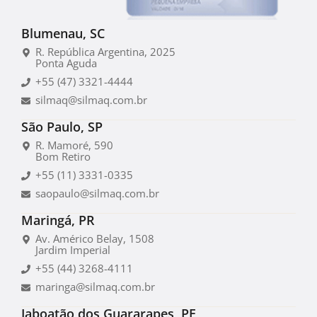
Blumenau, SC
R. República Argentina, 2025
Ponta Aguda
+55 (47) 3321-4444
silmaq@silmaq.com.br
São Paulo, SP
R. Mamoré, 590
Bom Retiro
+55 (11) 3331-0335
saopaulo@silmaq.com.br
Maringá, PR
Av. Américo Belay, 1508
Jardim Imperial
+55 (44) 3268-4111
maringa@silmaq.com.br
Jaboatão dos Guararapes, PE