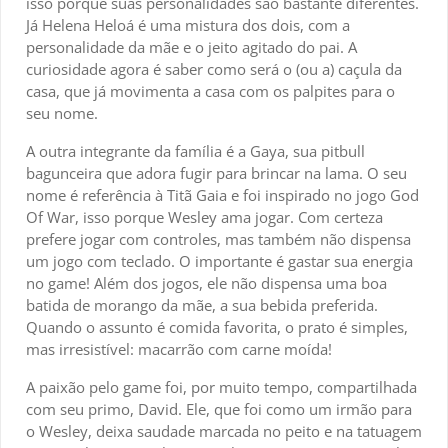
isso porque suas personalidades são bastante diferentes.
Já Helena Heloá é uma mistura dos dois, com a
personalidade da mãe e o jeito agitado do pai. A
curiosidade agora é saber como será o (ou a) caçula da
casa, que já movimenta a casa com os palpites para o
seu nome.
A outra integrante da família é a Gaya, sua pitbull
bagunceira que adora fugir para brincar na lama. O seu
nome é referência à Titã Gaia e foi inspirado no jogo God
Of War, isso porque Wesley ama jogar. Com certeza
prefere jogar com controles, mas também não dispensa
um jogo com teclado. O importante é gastar sua energia
no game! Além dos jogos, ele não dispensa uma boa
batida de morango da mãe, a sua bebida preferida.
Quando o assunto é comida favorita, o prato é simples,
mas irresistível: macarrão com carne moída!
A paixão pelo game foi, por muito tempo, compartilhada
com seu primo, David. Ele, que foi como um irmão para
o Wesley, deixa saudade marcada no peito e na tatuagem