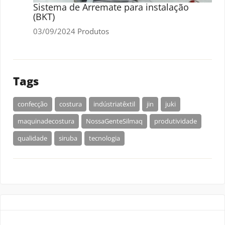
Sistema de Arremate para instalação
(BKT)
03/09/2024
Produtos
Tags
confecção
costura
indústriatêxtil
jin
juki
maquinadecostura
NossaGenteSilmaq
produtividade
qualidade
siruba
tecnologia