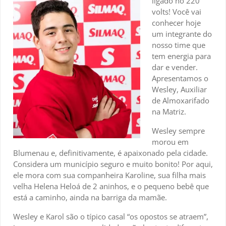
ligado no 220
volts! Você vai
conhecer hoje
um integrante do
nosso time que
tem energia para
dar e vender.
Apresentamos o
Wesley, Auxiliar
de Almoxarifado
na Matriz.
Wesley sempre
morou em
Blumenau e, definitivamente, é apaixonado pela cidade.
Considera um município seguro e muito bonito! Por aqui,
ele mora com sua companheira Karoline, sua filha mais
velha Helena Heloá de 2 aninhos, e o pequeno bebê que
está a caminho, ainda na barriga da mamãe.
Wesley e Karol são o típico casal “os opostos se atraem”,