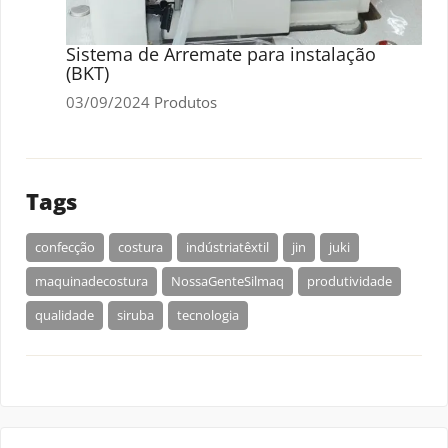
Sistema de Arremate para instalação
(BKT)
03/09/2024
Produtos
Tags
confecção
costura
indústriatêxtil
jin
juki
maquinadecostura
NossaGenteSilmaq
produtividade
qualidade
siruba
tecnologia