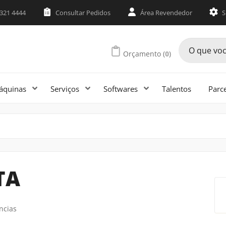
3321 4444
Consultar Pedidos
Área Revendedor
S
Orçamento (
0
)
áquinas
Serviços
Softwares
Talentos
Parc
onhecimento e assuntos relacionados ao universo tê
 a dia de quem produz confeccionados. Informações 
ar a sua empresa a melhorar ainda mais os seus resu
TA
ncias