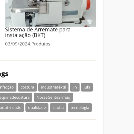
Sistema de Arremate para
instalação (BKT)
03/09/2024
Produtos
ags
nfecção
costura
indústriatêxtil
jin
juki
aquinadecostura
NossaGenteSilmaq
odutividade
qualidade
siruba
tecnologia