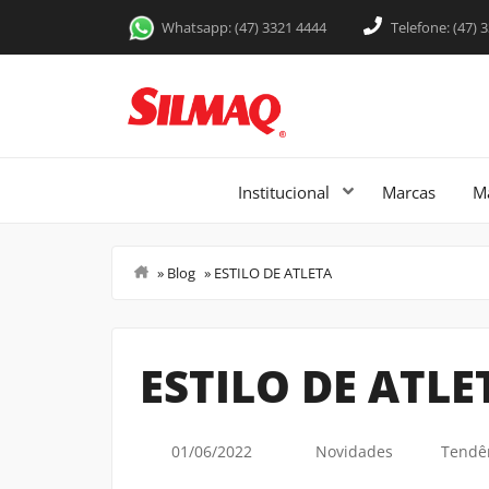
Whatsapp: (47) 3321 4444
Telefone: (47) 
Institucional
Marcas
M
»
Blog
»
ESTILO DE ATLETA
Um espaço pensado para compartilhar c
novidades e tudo o que envolve o dia
entrevistas e insights que podem ajud
ESTILO DE ATLE
01/06/2022
Novidades
Tendê