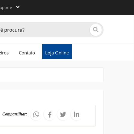
uporte
eiros
Contato
Loja Online
xtil, moda, tendências, tecnologias,
de mercado, publicações segmentadas,
ltados.
Compartilhar: