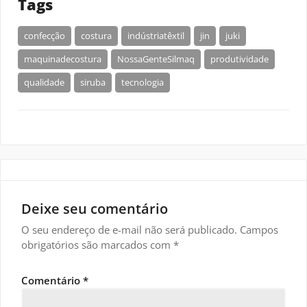
Tags
confecção
costura
indústriatêxtil
jin
juki
maquinadecostura
NossaGenteSilmaq
produtividade
qualidade
siruba
tecnologia
Deixe seu comentário
O seu endereço de e-mail não será publicado.
Campos
obrigatórios são marcados com
*
Comentário
*