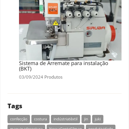
Sistema de Arremate para instalação
(BKT)
03/09/2024
Produtos
Tags
confecção
costura
indústriatêxtil
jin
juki
maquinadecostura
NossaGenteSilmaq
produtividade