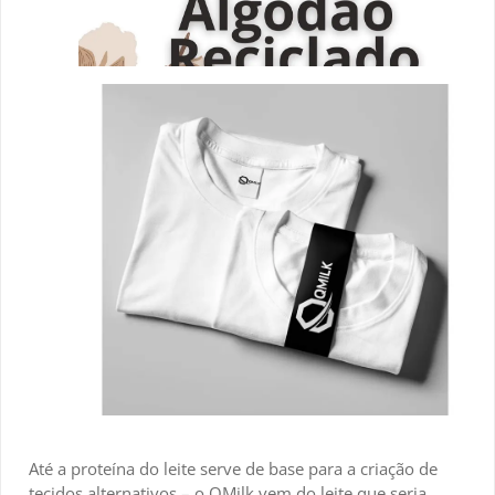
Até a proteína do leite serve de base para a criação de
tecidos alternativos – o QMilk vem do leite que seria