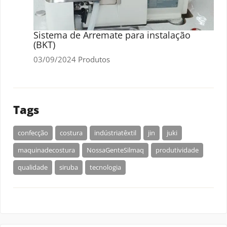
Sistema de Arremate para instalação
(BKT)
03/09/2024
Produtos
Tags
confecção
costura
indústriatêxtil
jin
juki
maquinadecostura
NossaGenteSilmaq
produtividade
qualidade
siruba
tecnologia