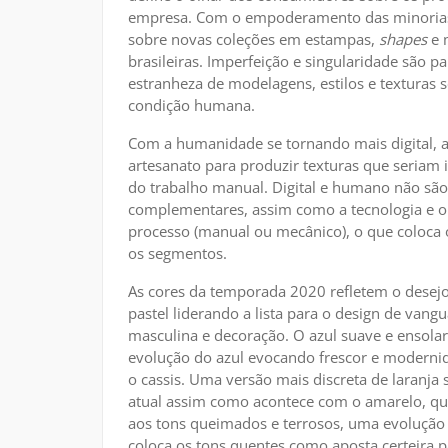
empresa. Com o empoderamento das minorias, a
sobre novas coleções em estampas,
shapes
e m
brasileiras. Imperfeição e singularidade são 
estranheza de modelagens, estilos e texturas 
condição humana.
Com a humanidade se tornando mais digital, a
artesanato para produzir texturas que seria
do trabalho manual. Digital e humano não são
complementares, assim como a tecnologia e o
processo (manual ou mecânico), o que coloca 
os segmentos.
As cores da temporada 2020 refletem o desej
pastel liderando a lista para o design de vangu
masculina e decoração. O azul suave e ensolara
evolução do azul evocando frescor e moderni
o cassis. Uma versão mais discreta de laranja
atual assim como acontece com o amarelo, qu
aos tons queimados e terrosos, uma evolução d
coloca os tons quentes como aposta certeira 