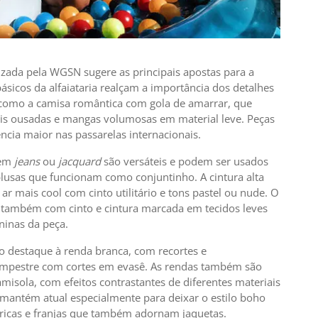
lizada pela WGSN sugere as principais apostas para a
sicos da alfaiataria realçam a importância dos detalhes
 como a camisa romântica com gola de amarrar, que
is ousadas e mangas volumosas em material leve. Peças
ia maior nas passarelas internacionais.
 em
jeans
ou
jacquard
são versáteis e podem ser usados
blusas que funcionam como conjuntinho. A cintura alta
r mais cool com cinto utilitário e tons pastel ou nude. O
 também com cinto e cintura marcada em tecidos leves
ninas da peça.
do destaque à renda branca, com recortes e
ampestre com cortes em evasê. As rendas também são
misola, com efeitos contrastantes de diferentes materiais
mantém atual especialmente para deixar o estilo boho
ricas e franjas que também adornam jaquetas.