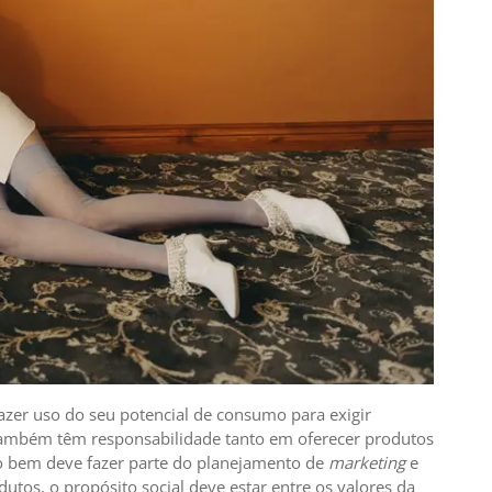
azer uso do seu potencial de consumo para exigir
 também têm responsabilidade tanto em oferecer produtos
 o bem deve fazer parte do planejamento de
marketing
e
utos, o propósito social deve estar entre os valores da