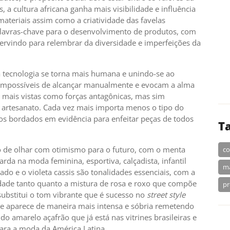
 cultura africana ganha mais visibilidade e influência
ateriais assim como a criatividade das favelas
palavras-chave para o desenvolvimento de produtos, com
servindo para relembrar da diversidade e imperfeições da
 tecnologia se torna mais humana e unindo-se ao
m impossíveis de alcançar manualmente e evocam a alma
 mais vistas como forças antagônicas, mas sim
 artesanato. Cada vez mais importa menos o tipo do
os bordados em evidência para enfeitar peças de todos
T
o de olhar com otimismo para o futuro, com o menta
co
arda na moda feminina, esportiva, calçadista, infantil
m
do e o violeta cassis são tonalidades essenciais, com a
dade tanto quanto a mistura de rosa e roxo que compõe
pr
 substitui o tom vibrante que é sucesso no
street style
e aparece de maneira mais intensa e sóbria remetendo
o amarelo açafrão que já está nas vitrines brasileiras e
para a moda da América Latina.