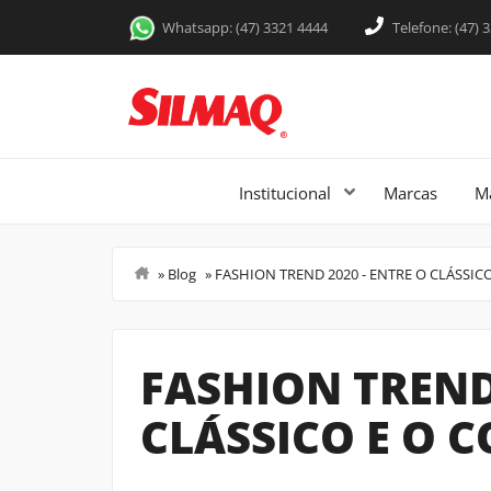
Whatsapp: (47) 3321 4444
Telefone: (47) 
Institucional
Marcas
M
»
Blog
»
FASHION TREND 2020 - ENTRE O CLÁSSI
Um espaço pensado para compartilhar c
novidades e tudo o que envolve o dia
entrevistas e insights que podem ajud
FASHION TREND
CLÁSSICO E O