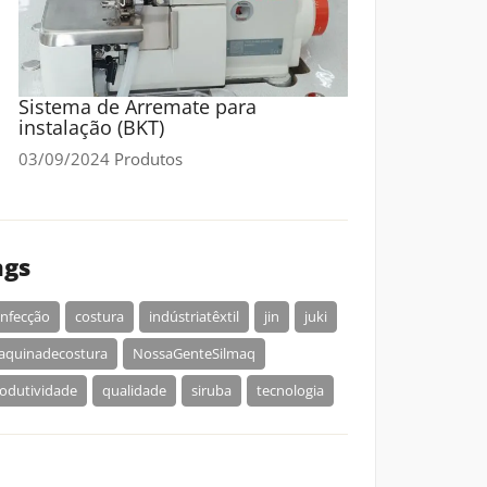
Sistema de Arremate para
instalação (BKT)
03/09/2024
Produtos
ags
nfecção
costura
indústriatêxtil
jin
juki
aquinadecostura
NossaGenteSilmaq
odutividade
qualidade
siruba
tecnologia