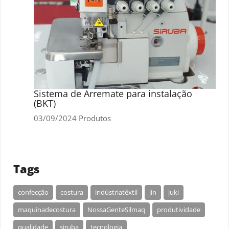
Sistema de Arremate para instalação
(BKT)
03/09/2024
Produtos
Tags
confecção
costura
indústriatêxtil
jin
juki
maquinadecostura
NossaGenteSilmaq
produtividade
qualidade
siruba
tecnologia