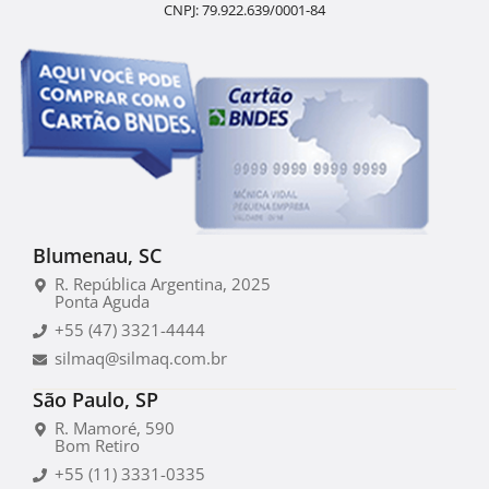
CNPJ: 79.922.639/0001-84
Blumenau, SC
R. República Argentina, 2025
Ponta Aguda
+55 (47) 3321-4444
silmaq@silmaq.com.br
São Paulo, SP
R. Mamoré, 590
Bom Retiro
+55 (11) 3331-0335