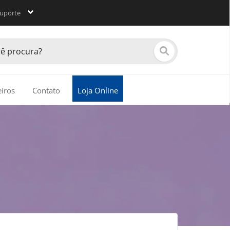
uporte
eiros
Contato
Loja Online