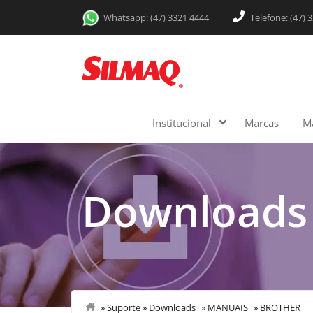
Whatsapp: (47) 3321 4444
Telefone: (47) 
Institucional
Marcas
M
Downloads
»
Suporte
»
Downloads
»
MANUAIS
»
BROTHER