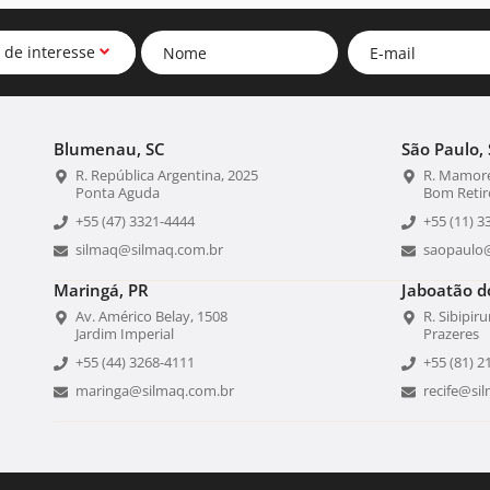
 de interesse
Blumenau, SC
São Paulo, 
R. República Argentina, 2025
R. Mamoré
Ponta Aguda
Bom Retir
+55 (47) 3321-4444
+55 (11) 3
silmaq@silmaq.com.br
saopaulo
Maringá, PR
Jaboatão d
Av. Américo Belay, 1508
R. Sibipir
Jardim Imperial
Prazeres
+55 (44) 3268-4111
+55 (81) 2
maringa@silmaq.com.br
recife@si