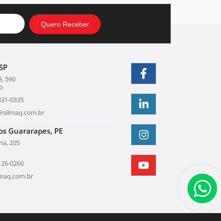
SP
, 590
o
331-0335
@silmaq.com.br
os Guararapes, PE
una, 205
126-0260
lmaq.com.br