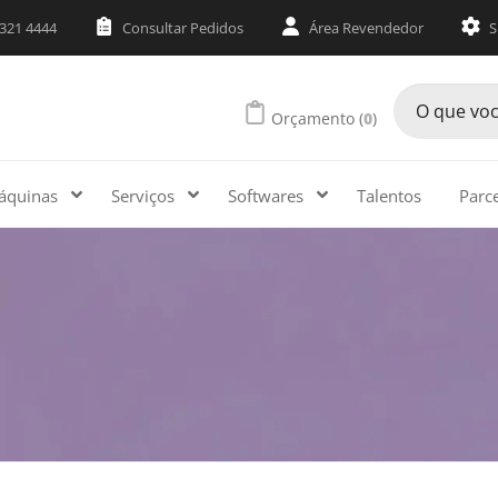
3321 4444
Consultar Pedidos
Área Revendedor
S
Orçamento (
0
)
áquinas
Serviços
Softwares
Talentos
Parc