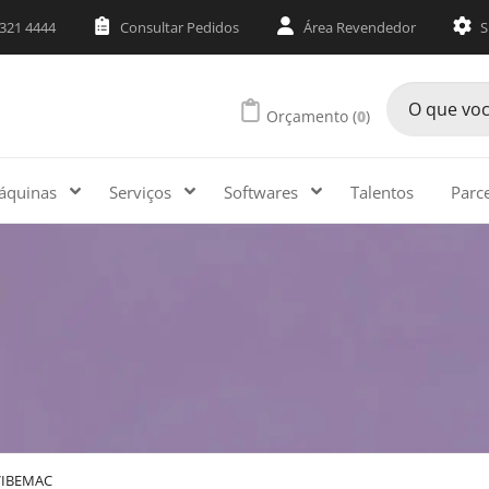
3321 4444
Consultar Pedidos
Área Revendedor
S
Orçamento (
0
)
áquinas
Serviços
Softwares
Talentos
Parc
VIBEMAC