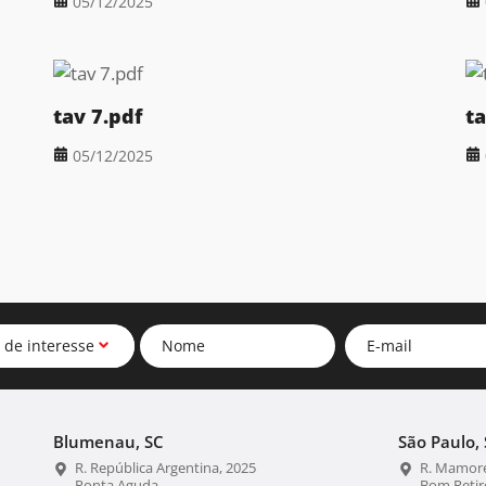
05/12/2025
tav 7.pdf
ta
05/12/2025
 de interesse
Blumenau, SC
São Paulo, 
R. República Argentina, 2025
R. Mamoré
Ponta Aguda
Bom Retir