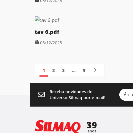
05/12/2025
tav 6.pdf
05/12/2025
1
2
3
…
9
Receba novidades do
Área
Universo Silmaq por e-mail!
39
anos