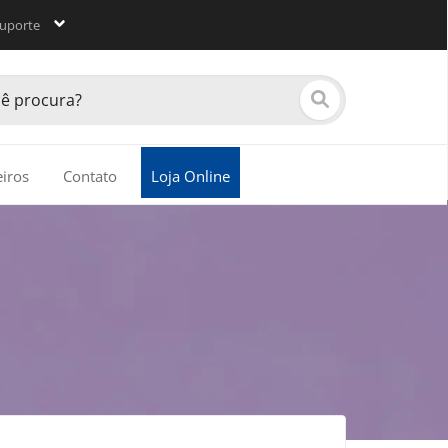
uporte
eiros
Contato
Loja Online