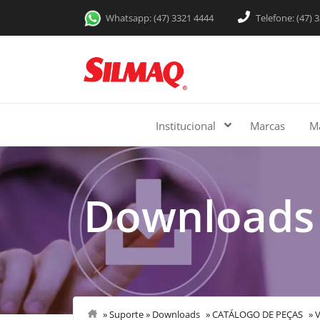
Whatsapp: (47) 3321 4444
Telefone: (47) 
Institucional
Marcas
M
Downloads
»
Suporte
»
Downloads
»
CATÁLOGO DE PEÇAS
»