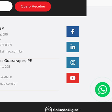
SP
, 590
o
331-0335
@silmaq.com.br
os Guararapes, PE
una, 205
126-0260
lmaq.com.br