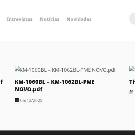
Entrevistas
Notícias
Novidades
f
KM-1060BL – KM-1062BL-PME
T
NOVO.pdf
05/12/2025