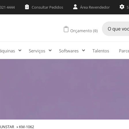
3321 4444
Consultar Pedidos
Área Revendedor
S
Orçamento (
0
)
áquinas
Serviços
Softwares
Talentos
Parc
SUNSTAR
»
KM-1062