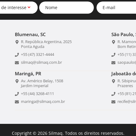
 de interesse
Blumenau, SC
São Paulo, 
R. República Argentina, 2025
R. Mamoré
Ponta Aguda
Bom Retir
+55 (47) 3321-4444
+55 (11) 3
silmaq@silmaq.com.br
saopaulo
Maringá, PR
Jaboatão d
Av. Américo Belay, 1508
R. Sibipir
Jardim Imperial
Prazeres
+55 (44) 3268-4111
+55 (81) 2
maringa@silmaq.com.br
recife@si
Copyright © 2026 Silmaq. Todos os direitos reservados.