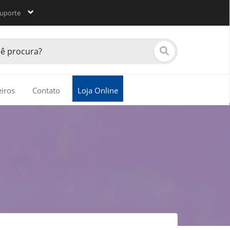
uporte
eiros
Contato
Loja Online