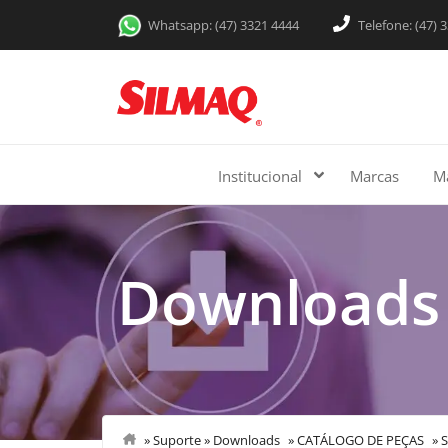
Whatsapp: (47) 3321 4444
Telefone: (47) 
Institucional
Marcas
M
Downloads
»
Suporte
»
Downloads
»
CATÁLOGO DE PEÇAS
»