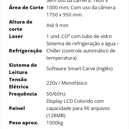
Sem uso da câmera: 1800 x
Área de Corte
1000 mm; Com uso da câmera:
1750 x 950 mm.
Altura de
Até 9 mm
corte
Laser
1 und. CO² com tubo de vidro
Sistema de refrigeração a água –
Refrigeração
Chiller (controle automático de
temperatura)
Sistema de
Software Smart Carve (Inglês)
Leitura
Tensão
220v / Monofásico
Elétrica
Frequência
50/60Hz
Display LCD Colorido com
Painel
capacidade para 90 arquivos
(128MB)
Peso aprox.
1000kg