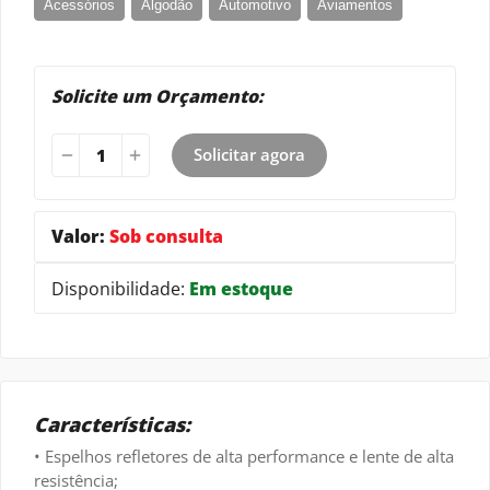
Acessórios
Algodão
Automotivo
Aviamentos
Bordado
Calçados
Confecções em geral
Corte
Couro
Esportivo
Infantil
Malha
Moveleiro
Solicite um Orçamento:
Personalização
Uniformes
Solicitar agora
Valor:
Sob consulta
Disponibilidade:
Em estoque
Características:
• Espelhos refletores de alta performance e lente de alta
resistência;