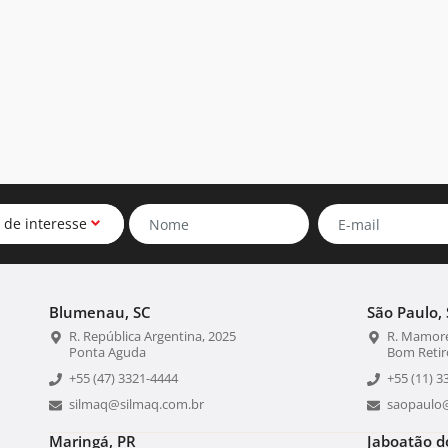
 de interesse
Blumenau, SC
São Paulo, 
R. República Argentina, 2025
R. Mamoré
Ponta Aguda
Bom Retir
+55 (47) 3321-4444
+55 (11) 3
silmaq@silmaq.com.br
saopaulo
Maringá, PR
Jaboatão d