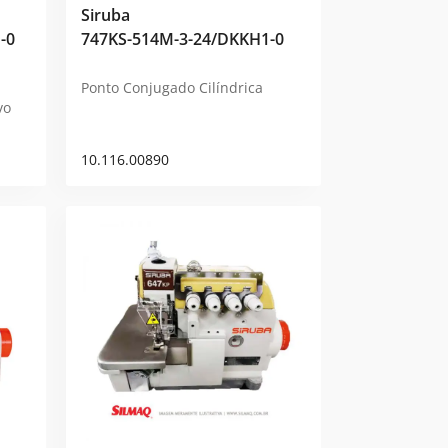
Siruba
-0
747KS-514M-3-24/DKKH1-0
Ponto Conjugado Cilíndrica
vo
10.116.00890