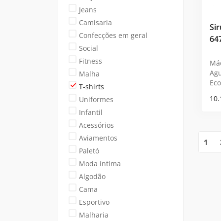
Jeans
Camisaria
Si
Confecções em geral
64
Social
Fitness
Máq
Agu
Malha
Eco
T-shirts
10.
Uniformes
Infantil
Acessórios
Aviamentos
1
Paletó
Moda íntima
Algodão
Cama
Esportivo
Malharia