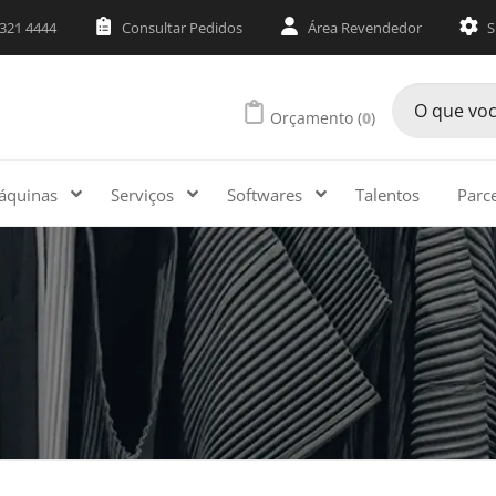
3321 4444
Consultar Pedidos
Área Revendedor
S
Orçamento (
0
)
áquinas
Serviços
Softwares
Talentos
Parc