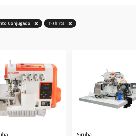
nto Conjugado
T-shirts
ruba
Siruba