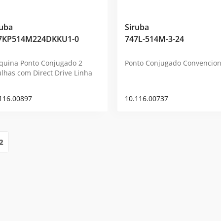
ruba
Siruba
7KP514M224DKKU1-0
747L-514M-3-24
uina Ponto Conjugado 2
Ponto Conjugado Convencion
lhas com Direct Drive Linha
116.00897
10.116.00737
2