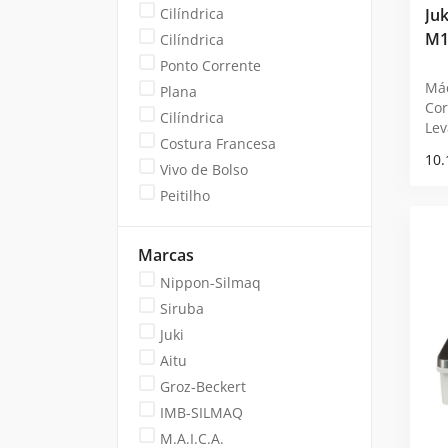
Cilíndrica
Juk
M1
Cilíndrica
Ponto Corrente
Má
Plana
Cor
Cilíndrica
Lev
Costura Francesa
JIN
10.
Vivo de Bolso
Peitilho
Marcas
Nippon-Silmaq
Siruba
Juki
Aitu
Groz-Beckert
IMB-SILMAQ
M.A.I.C.A.