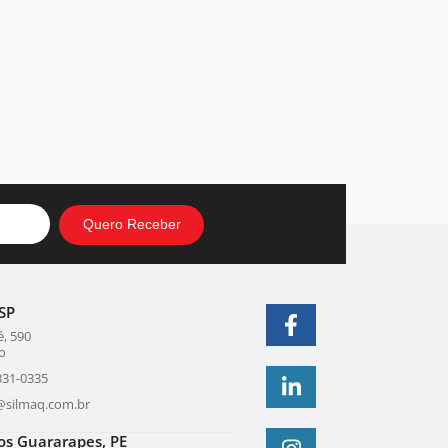
SP
, 590
o
331-0335
@silmaq.com.br
os Guararapes, PE