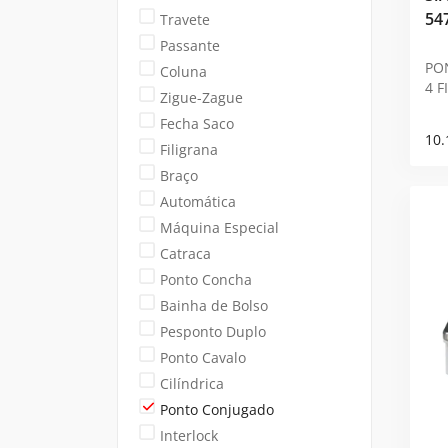
54
Travete
Passante
PO
Coluna
4 F
Zigue-Zague
Fecha Saco
10.
Filigrana
Braço
Automática
Máquina Especial
Catraca
Ponto Concha
Bainha de Bolso
Pesponto Duplo
Ponto Cavalo
Cilíndrica
Ponto Conjugado
Interlock