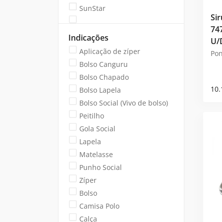
SunStar
Si
74
Indicações
U/
Aplicação de zíper
Pon
Bolso Canguru
Bolso Chapado
10.
Bolso Lapela
Bolso Social (Vivo de bolso)
Peitilho
Gola Social
Lapela
Matelasse
Punho Social
Zíper
Bolso
Camisa Polo
Calça