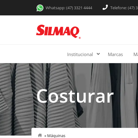
Whatsapp: (47) 3321 4444
Telefone: (47) 
Institucional
Marcas
M
Costurar
»
Máquinas