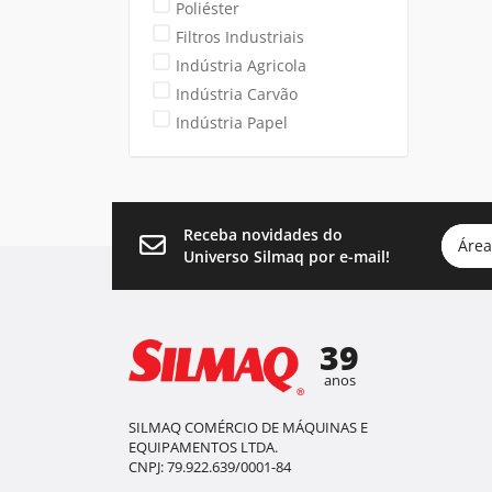
Poliéster
Filtros Industriais
Indústria Agricola
Indústria Carvão
Indústria Papel
Receba novidades do
Área
Universo Silmaq por e-mail!
39
anos
SILMAQ COMÉRCIO DE MÁQUINAS E
EQUIPAMENTOS LTDA.
CNPJ: 79.922.639/0001-84