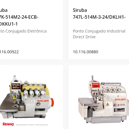
ruba
Siruba
7K-514M2-24-ECB-
747L-514M-3-24/DKLH1-
DKKU1-1
to Conjugado Eletrônica
Ponto Conjugado Industrial
Direct Drive
116.00922
10.116.00880