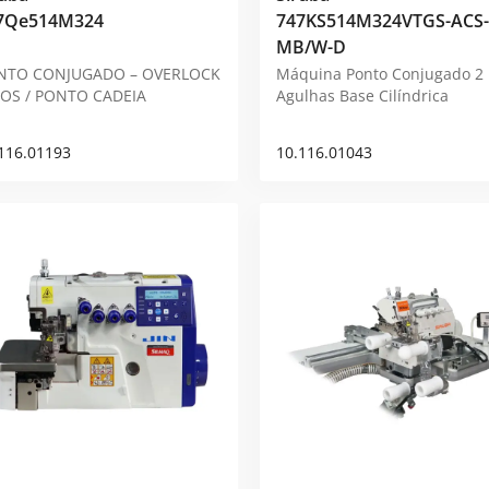
7Qe514M324
747KS514M324VTGS-ACS-
MB/W-D
NTO CONJUGADO – OVERLOCK
Máquina Ponto Conjugado 2
IOS / PONTO CADEIA
Agulhas Base Cilíndrica
116.01193
10.116.01043