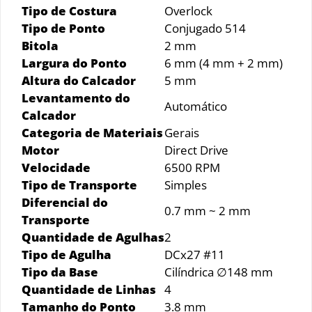
Tipo de Costura
Overlock
Tipo de Ponto
Conjugado 514
Bitola
2 mm
Largura do Ponto
6 mm (4 mm + 2 mm)
Altura do Calcador
5 mm
Levantamento do
Automático
Calcador
Categoria de Materiais
Gerais
Motor
Direct Drive
Velocidade
6500 RPM
Tipo de Transporte
Simples
Diferencial do
0.7 mm ~ 2 mm
Transporte
Quantidade de Agulhas
2
Tipo de Agulha
DCx27 #11
Tipo da Base
Cilíndrica ∅148 mm
Quantidade de Linhas
4
Tamanho do Ponto
3.8 mm