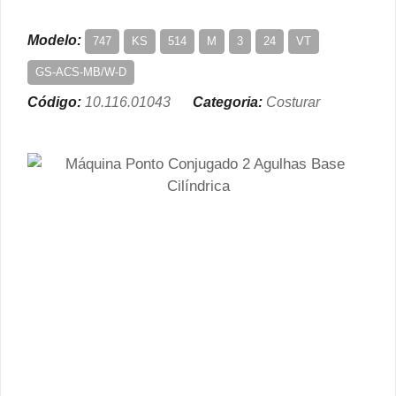
Modelo:
747
KS
514
M
3
24
VT
GS-ACS-MB/W-D
Código:
10.116.01043
Categoria:
Costurar