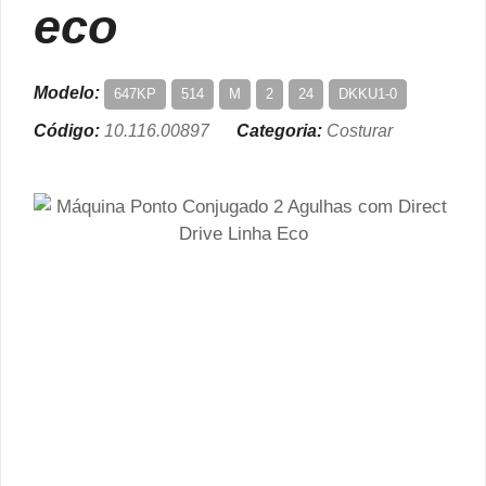
eco
Modelo:
647KP
514
M
2
24
DKKU1-0
Código:
10.116.00897
Categoria:
Costurar