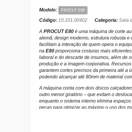
Modelo:
PROCUT E80
Código:
10.101.00402
Categoria:
Sala d
A
PROCUT E80
é uma máquina de corte au
alemã, design moderno, estrutura robusta e 
facilitam a interação de quem opera o equipa
na
E80
proporciona costuras mais eficientes
laboral e do descarte de insumos, além de o
produção e a imagem corporativa. Recursos 
garantem cortes precisos da primeira até a 
podendo alcançar até 80mm de material co
A máquina conta com dois discos calçadore
outro menor giratório – que evitam o deslo
enquanto o sistema interno elimina espaços
peças para otimizar ao máximo o uso dos m
cabeça de corte fabricada em liga de alumín
vida útil, sistema atenuador de ruídos, cont
sincronizados e dispositivos automatizados