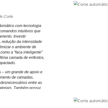
e Corte
tomático com tecnologia
comandos intuitivos que
mento. Investir
, redução da intensidade
timizar o ambiente de
como a “faca inteligente”
última camada de enfestos,
mpactado.
s – um grande de apoio e
camento de camadas,
 desnecessários entre as
ateriais. Também possui
io, mais leve e com maior
roles pneumáticos
 que agilizam os processos