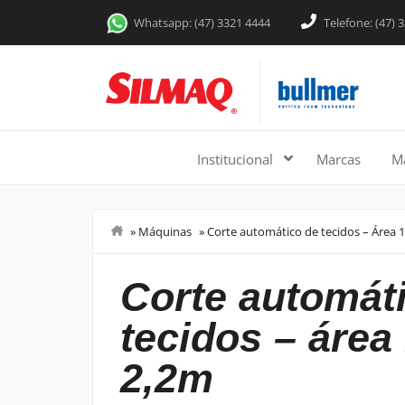
Whatsapp: (47) 3321 4444
Telefone: (47) 
Institucional
Marcas
M
»
Máquinas
»
Corte automático de tecidos – Área 
Sala de Cor
corte automático de
tecidos – área
2,2m