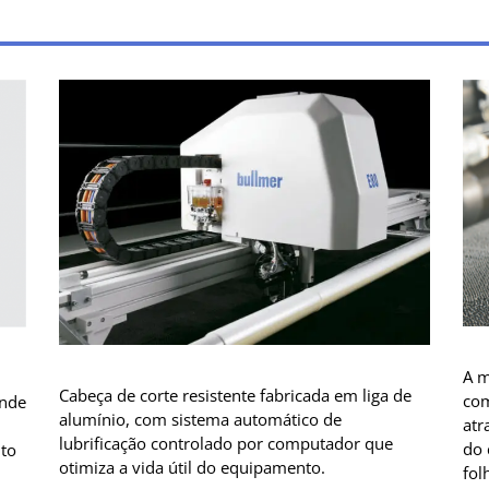
A m
Cabeça de corte resistente fabricada em liga de
com
ande
alumínio, com sistema automático de
atr
lubrificação controlado por computador que
do 
nto
otimiza a vida útil do equipamento.
fol