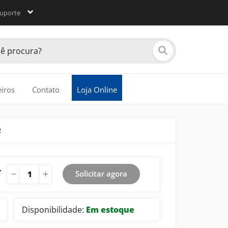
uporte
eiros
Contato
Loja Online
2
:
Solicitar agora
Disponibilidade:
Em estoque