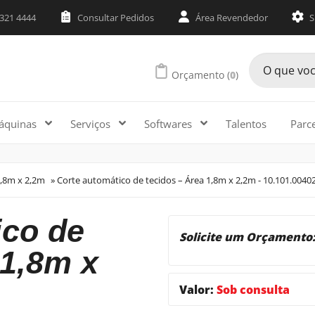
3321 4444
Consultar Pedidos
Área Revendedor
S
Orçamento (
0
)
áquinas
Serviços
Softwares
Talentos
Parc
1,8m x 2,2m
»
Corte automático de tecidos – Área 1,8m x 2,2m - 10.101.0040
te
Solicite um Orçamento
 1,8m x
Valor:
Sob consulta