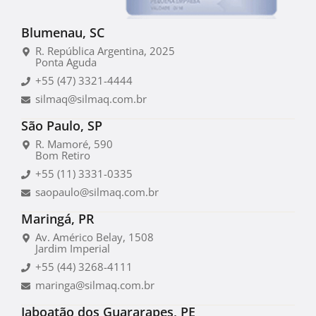
Blumenau, SC
R. República Argentina, 2025
Ponta Aguda
+55 (47) 3321-4444
silmaq@silmaq.com.br
São Paulo, SP
R. Mamoré, 590
Bom Retiro
+55 (11) 3331-0335
saopaulo@silmaq.com.br
Maringá, PR
Av. Américo Belay, 1508
Jardim Imperial
+55 (44) 3268-4111
maringa@silmaq.com.br
Jaboatão dos Guararapes, PE