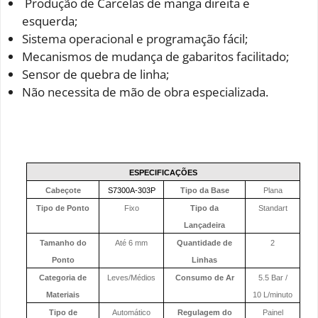
Produção de Carcelas de manga direita e
esquerda;
Sistema operacional e programação fácil;
Mecanismos de mudança de gabaritos facilitado;
Sensor de quebra de linha;
Não necessita de mão de obra especializada.
ESPECIFICAÇÕES
Cabeçote
S7300A-303P
Tipo da Base
Plana
Tipo de Ponto
Fixo
Tipo da
Standart
Lançadeira
Tamanho do
Até 6 mm
Quantidade de
2
Ponto
Linhas
Categoria de
Leves/Médios
Consumo de Ar
5.5 Bar /
Materiais
10 L/minuto
Tipo de
Automático
Regulagem do
Painel