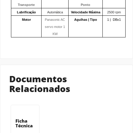
Transporte
Ponto
Lubrificação
Automática
Velocidade
Máxima
2500 rpm
Motor
Panasonic AC
Agulhas | Tipo
1 |
DBx1
servo motor 1
KW
Documentos
Relacionados
Ficha
Técnica