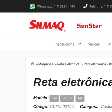
Whatsapp: (47) 3321 4444
Telefone: (47) 
Institucional
Marcas
M
»
Máquinas
»
Reta eletrônica
»
Reta eletrônica - 1
Costurar
reta eletrônic
Modelo:
KM
2310G
AK
Código:
10.115.00165
Categoria:
Costur