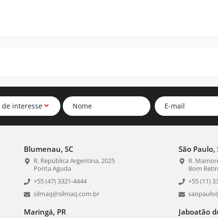
 de interesse
Blumenau, SC
São Paulo, 
R. República Argentina, 2025
R. Mamoré
Ponta Aguda
Bom Retir
+55 (47) 3321-4444
+55 (11) 3
silmaq@silmaq.com.br
saopaulo
Maringá, PR
Jaboatão d