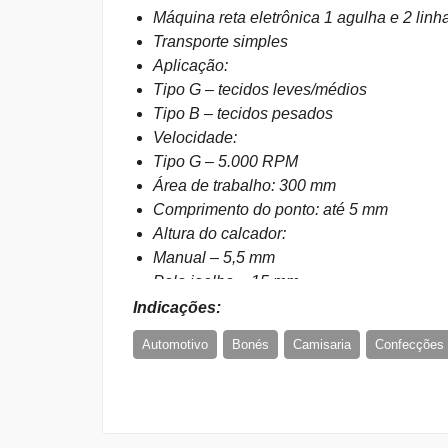
Máquina reta eletrônica 1 agulha e 2 linh
Transporte simples
Aplicação:
Tipo G – tecidos leves/médios
Tipo B – tecidos pesados
Velocidade:
Tipo G – 5.000 RPM
Área de trabalho: 300 mm
Comprimento do ponto: até 5 mm
Altura do calcador:
Manual – 5,5 mm
Pelo joelho – 15 mm
Automático – 10 mm (opcional)
Indicações:
Lançadeira: standard
Automotivo
Bonés
Camisaria
Confecções 
Lubrificação automática com carter de ól
Motor Direct Drive
Malharia
Moda íntima
Moda Praia