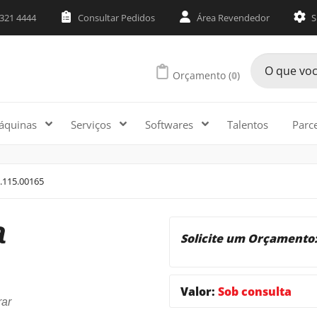
3321 4444
Consultar Pedidos
Área Revendedor
S
Orçamento (
0
)
áquinas
Serviços
Softwares
Talentos
Parc
0.115.00165
a
Solicite um Orçamento
Valor:
Sob consulta
ar