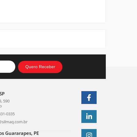
SP
, 590
o
331-0335
@silmaq.com.br
os Guararapes, PE