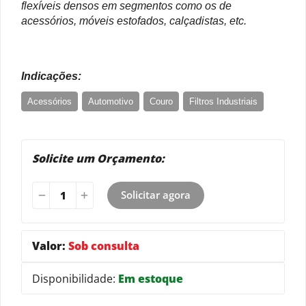
flexíveis densos em segmentos como os de
acessórios, móveis estofados, calçadistas, etc.
Indicações:
Acessórios
Automotivo
Couro
Filtros Industriais
Lonas
Móveis e Estofado
Moveleiro
Tapeçaria
Solicite um Orçamento:
Solicitar agora
Valor:
Sob consulta
Disponibilidade:
Em estoque