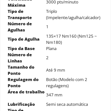
3000 pts/minuto
Máxima
Tipo de
Triplo
Transporte
(Impelente/agulha/calcador)
Número de
1
Agulhas
135×17 Nm160 (Nm125 ~
Tipo de Agulha
Nm180)
Tipo da Base
Plana
Número de
2
Linhas
Tamanho do
Até 9 mm
Ponto
Regulagem do
Botão (Modelo com 2
Ponto
regulagens)
Área de trabalho
347 mm
Lubrificação
Semi seca automática
Tipo de