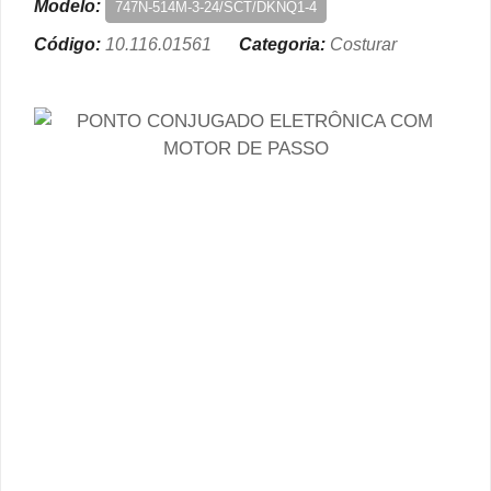
Modelo:
747N-514M-3-24/SCT/DKNQ1-4
Código:
10.116.01561
Categoria:
Costurar