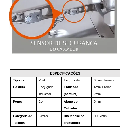
ESPECIFICAÇÕES
Tipo de
Ponto
Largura do
6mm (chuleado
Costura
Conjugado
Chuleado
4mm + bitola
industrial
(costura)
2mm)
Ponto
514
Altura do
8mm
Calcador
Categoria de
Gerais
Diferencial do
0.7~2mm
Tecidos
Transporte