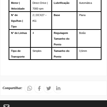
Motor |
Direct Drive |
Lubrificação
Automática
Velocidade
7000 rpm
N° de
2 | DCX27 –
Base
Plana
Agulhas |
#11
Tipo
N° de Linhas
4
Regulagem
Botão
Tamanho do
Ponto
Tipo de
Simples
Tamanho do
3,6mm
Transporte
Ponto
Compartilhar: