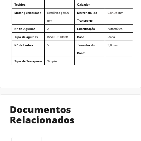
Tecidos
Calcador
Motor | Velocidade
Eletrônico | 6000
Diferencial do
0.8~1:5
mm
rpm
Transporte
N° de Agulhas
2
Lubrificação
Automática
Tipo de agulhas
B27
DC×14#18#
Base
Plana
N° de Linhas
5
Tamanho do
3,8 mm
Ponto
Tipo de Transporte
Simples
Documentos
Relacionados