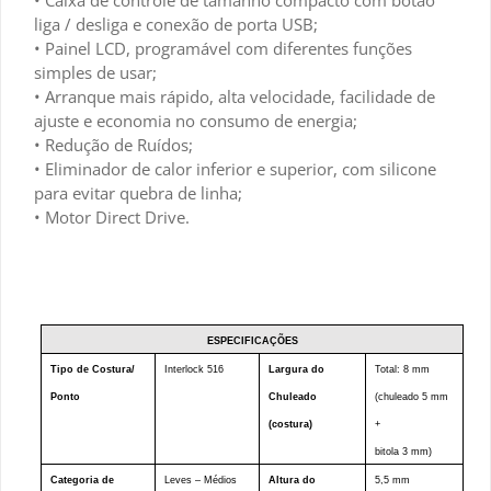
• Caixa de controle de tamanho compacto com botão
liga / desliga e conexão de porta USB;
• Painel LCD, programável com diferentes funções
simples de usar;
• Arranque mais rápido, alta velocidade, facilidade de
ajuste e economia no consumo de energia;
• Redução de Ruídos;
• Eliminador de calor inferior e superior, com silicone
para evitar quebra de linha;
• Motor Direct Drive.
ESPECIFICAÇÕES
Tipo de Costura/
Interlock 516
Largura do
Total: 8 mm
Ponto
Chuleado
(chuleado 5 mm
(costura)
+
bitola 3 mm)
Categoria de
Leves – Médios
Altura do
5,5 mm