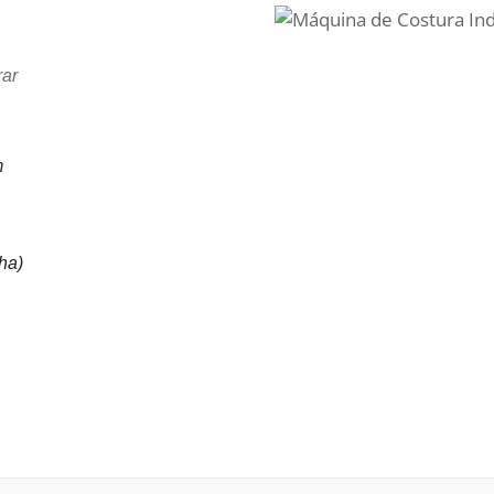
ar
m
ha)