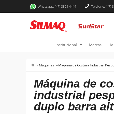
Whatsapp: (47) 3321 4444
Telefone: (47) 
Institucional
Marcas
M
»
Máquinas
»
Máquina de Costura Industrial Pesp
Costurar
máquina de costura
industrial pes
duplo barra al