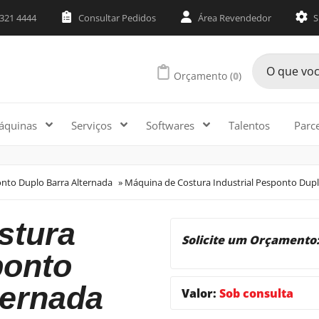
3321 4444
Consultar Pedidos
Área Revendedor
S
Orçamento (
0
)
áquinas
Serviços
Softwares
Talentos
Parc
onto Duplo Barra Alternada
»
Máquina de Costura Industrial Pesponto Duplo
Solicite um Orçamento
ponto
ternada
Valor:
Sob consulta