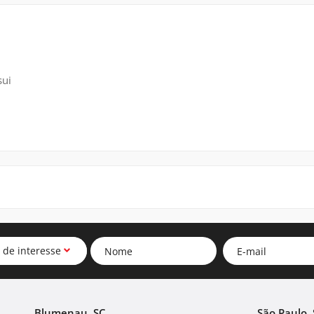
sui
 de interesse
Blumenau, SC
São Paulo, 