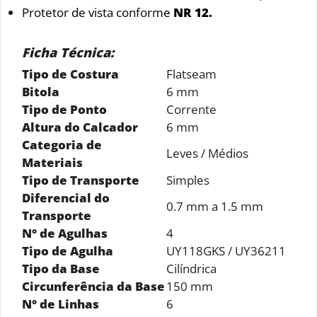
Protetor de vista conforme
NR 12.
Ficha Técnica:
Tipo de Costura
Flatseam
Bitola
6 mm
Tipo de Ponto
Corrente
Altura do Calcador
6 mm
Categoria de
Leves / Médios
Materiais
Tipo de Transporte
Simples
Diferencial do
0.7 mm a 1.5 mm
Transporte
N° de Agulhas
4
Tipo de Agulha
UY118GKS / UY36211
Tipo da Base
Cilíndrica
Circunferência da Base
150 mm
N° de Linhas
6