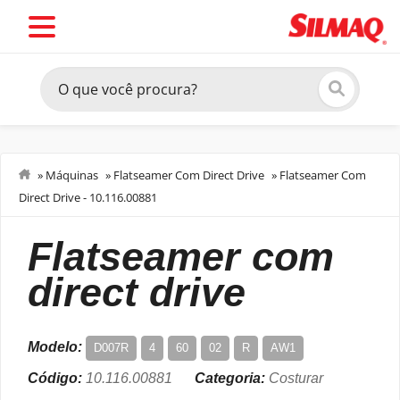
»
Máquinas
»
Flatseamer Com Direct Drive
»
Flatseamer Com
Direct Drive - 10.116.00881
Costurar
flatseamer com
direct drive
Modelo:
D007R
4
60
02
R
AW1
Código:
10.116.00881
Categoria:
Costurar