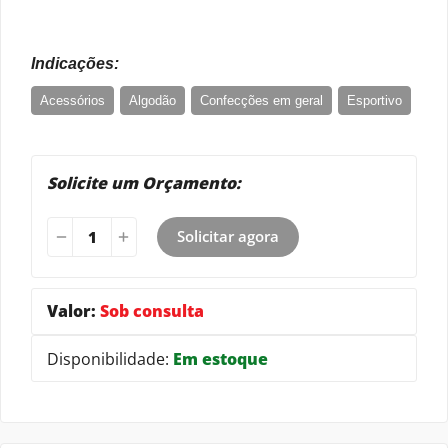
Indicações:
Acessórios
Algodão
Confecções em geral
Esportivo
Fitness
Moda íntima
Moda Praia
Underwear
Uniformes
Solicite um Orçamento:
Solicitar agora
Valor:
Sob consulta
Disponibilidade:
Em estoque