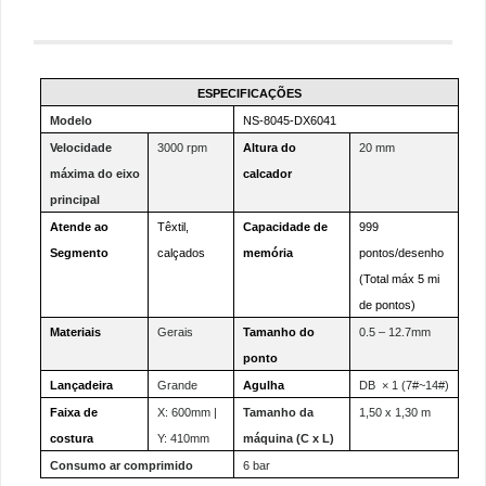
ESPECIFICAÇÕES
Modelo
NS-8045-DX6041
Velocidade
3000 rpm
Altura do
20 mm
máxima do eixo
calcador
principal
Atende ao
Têxtil,
Capacidade de
999
Segmento
calçados
memória
pontos/desenho
(Total máx 5 mi
de pontos)
Materiais
Gerais
Tamanho do
0.5 – 12.7mm
ponto
Lançadeira
Grande
Agulha
DB × 1 (7#~14#)
Faixa de
X: 600mm |
Tamanho da
1,50 x 1,30 m
costura
Y: 410mm
máquina (C x L)
Consumo ar comprimido
6 bar