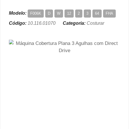
Modelo:
F006K
D
W
12
2
3
64
FHA
Código:
10.116.01070
Categoria:
Costurar