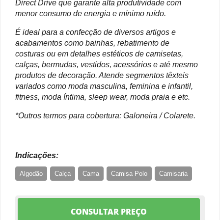
Direct Drive que garante alta produtividade com
menor consumo de energia e mínimo ruído.
É ideal para a confecção de diversos artigos e
acabamentos como bainhas, rebatimento de
costuras ou em detalhes estéticos de camisetas,
calças, bermudas, vestidos, acessórios e até mesmo
produtos de decoração. Atende segmentos têxteis
variados como moda masculina, feminina e infantil,
fitness, moda íntima, sleep wear, moda praia e etc.
*Outros termos para cobertura: Galoneira / Colarete.
Indicações:
Algodão
Calça
Cama
Camisa Polo
Camisaria
Confecções em geral
Fitness
Infantil
Malha
Malharia
Moda íntima
Moda Praia
Sleep Wear
CONSULTAR PREÇO