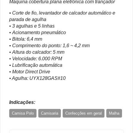
Máquina cobertura plana eletrônica com trançador
• Corte de fio, levantador de calcador automático e
parada de agulha
• 3 agulhas e 5 linhas
• Acionamento pneumático
• Bitola: 6,4 mm
• Comprimento do ponto: 1,6 ~ 4,2 mm
• Altura do calcador: 5 mm
• Velocidade: 6.000 RPM
• Lubrificação automática
• Motor Direct Drive
• Agulha: UYX128GAS#10
Indicações:
Camisa Polo
Camisaria
Confecções em geral
Malha
Malharia
Social
T-shirts
Uniformes