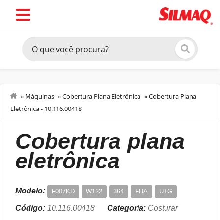
»
Máquinas
»
Cobertura Plana Eletrônica
»
Cobertura Plana
Eletrônica - 10.116.00418
Costurar
cobertura plana
eletrônica
Modelo:
F007KD
W122
364
FHA
UTG
Código:
10.116.00418
Categoria:
Costurar