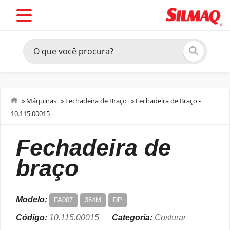
»
Máquinas
»
Fechadeira de Braço
»
Fechadeira de Braço -
10.115.00015
Costurar
fechadeira de
braço
Modelo:
FA007
364M
DP
Código:
10.115.00015
Categoria:
Costurar