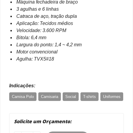
Máquina fechadeira de braço
3 agulhas e 6 linhas
Catraca de aço, tração dupla
Aplicação: Tecidos médios
Velocidade: 3.600 RPM
Bitola: 6,4 mm
Largura do ponto: 1,4 ~ 4,2 mm
Motor convencional
Agulha: TVX5#18
Indicações:
Camisa Polo
Camisaria
Social
T-shirts
Uniformes
Solicite um Orçamento: