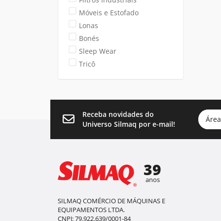
Móveis e Estofado
Lonas
Bonés
Sleep Wear
Tricô
Receba novidades do
Área
Universo Silmaq por e-mail!
39
anos
SILMAQ COMÉRCIO DE MÁQUINAS E
EQUIPAMENTOS LTDA.
CNPJ: 79.922.639/0001-84