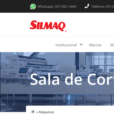
Whatsapp: (47) 3321 4444
Telefone: (47) 
Institucional
Marcas
M
Sala de Cor
»
Máquinas