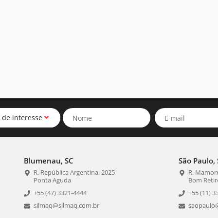
 de interesse
Blumenau, SC
São Paulo, 
R. República Argentina, 2025
R. Mamoré
Ponta Aguda
Bom Retir
+55 (47) 3321-4444
+55 (11) 3
silmaq@silmaq.com.br
saopaulo