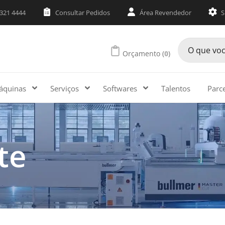
3321 4444
Consultar Pedidos
Área Revendedor
S
Orçamento (
0
)
áquinas
Serviços
Softwares
Talentos
Parc
te