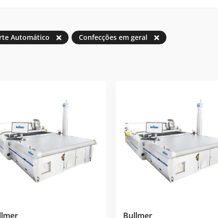
rte Automático
Confecções em geral
llmer
Bullmer