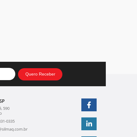
SP
, 590
o
331-0335
@silmaq.com.br