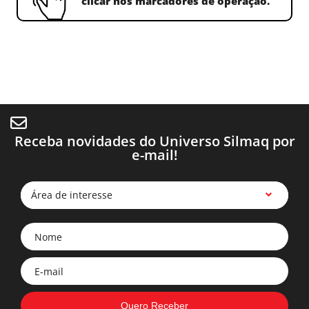
clicar nos marcadores de operação.
Máquina Filigrana Área 25X16cm -
Pesponto Duplo Barra Fixa - LH3578AGF - 10.115.00678
- -
Travete Eletrônica Ilhós De Boné - SPS/D-B1201M-HP2 -
- -
- -
- -
Máquina de Bordar Industrial 1 Cabeça - TMBR-S1501C
Máquina de Costura Reta 1 Agulha Eletrônica com Refilador
AMS221ENHL2516SZ5000KSD/DSD - 10.115.00554
- -
Pesponto Duplo Barra Fixa - LH3578AGF - 10.115.00678
Máquina de Costura Reta 1 Agulha Eletrônica com Refilador
Máquina Overlock 1 Agulha Industrial - MO6704S0E440H -
10.115.00263
C/CAP FRAME - 10.105.00123
- DL7300RM16416 - 10.116.00763
- DL7300RM16416 - 10.116.00763
10.115.00637
Receba novidades do Universo Silmaq por
e-mail!
Área de interesse
Pesponto Duplo Barra Fixa - KM-757BL - 10.116.00102
Máquina de Costura Reta 1 Agulha Eletrônica – Materiais
- -
Pesponto Duplo Barra Fixa - KM-757BL - 10.116.00102
Pesados – SMART SOLUTIONS - DDL9000CFSHNBSHNB -
Máquina para Travetes Industrial Eletrônica – SMART
Máquina De Bordar Industrial Compacta – SAI - MDP-
Reta Eletrônica com Refilador e Transporte Duplo -
Reta Eletrônica com Refilador Transporte Duplo - KM5307SK
- -
10.115.00942
SOLUTIONS - LK1900BNSS 000 - 10.115.00881
S0801C - 10.105.00135
DMN5420NFA7WB - 10.115.00588
- 10.115.00135