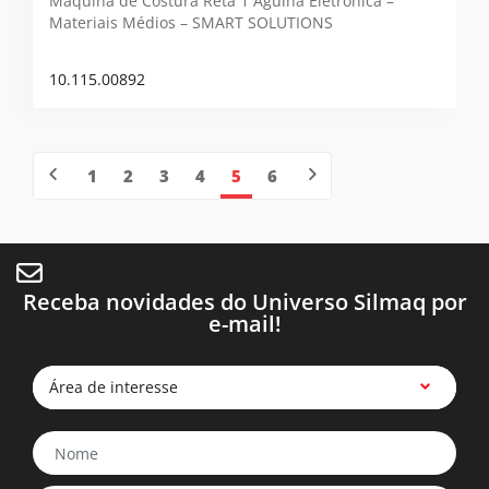
Máquina de Costura Reta 1 Agulha Eletrônica –
Materiais Médios – SMART SOLUTIONS
10.115.00892
1
2
3
4
5
6
Receba novidades do Universo Silmaq por
e-mail!
Área de interesse