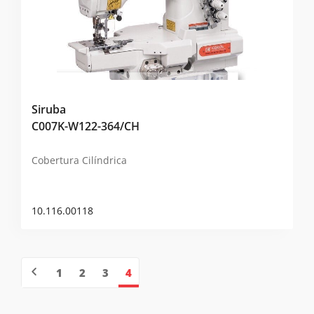
Siruba
C007K-W122-364/CH
Cobertura Cilíndrica
10.116.00118
1
2
3
4