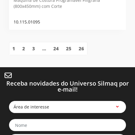
Máquina de Costura Programável Filigrana
(800x450mm) com Corte
10.115.01095
1
2
3
…
24
25
26
Receba novidades do Universo Silmaq por
e-mail!
Área de interesse