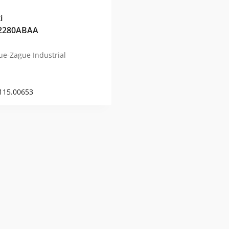
i
2280ABAA
ue-Zague Industrial
115.00653