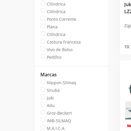
Cilíndrica
Juk
LZ
Cilíndrica
Ponto Corrente
Zig
Plana
Cilíndrica
Costura Francesa
10.
Vivo de Bolso
Peitilho
Marcas
Nippon-Silmaq
Siruba
Juki
Aitu
Groz-Beckert
IMB-SILMAQ
M.A.I.C.A.