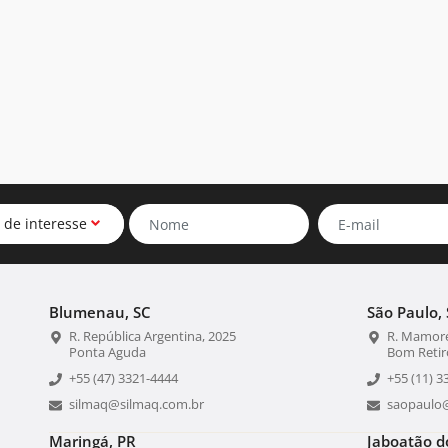
 de interesse
Blumenau, SC
São Paulo, 
R. República Argentina, 2025
R. Mamoré
Ponta Aguda
Bom Retir
+55 (47) 3321-4444
+55 (11) 3
silmaq@silmaq.com.br
saopaulo
Maringá, PR
Jaboatão d