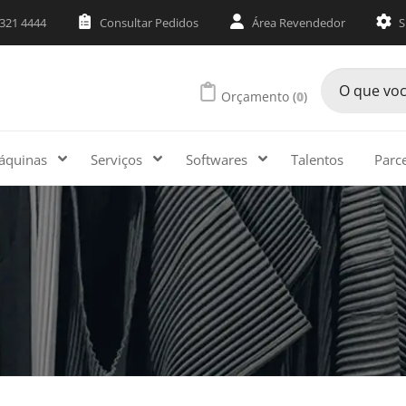
3321 4444
Consultar Pedidos
Área Revendedor
S
Orçamento (
0
)
áquinas
Serviços
Softwares
Talentos
Parc