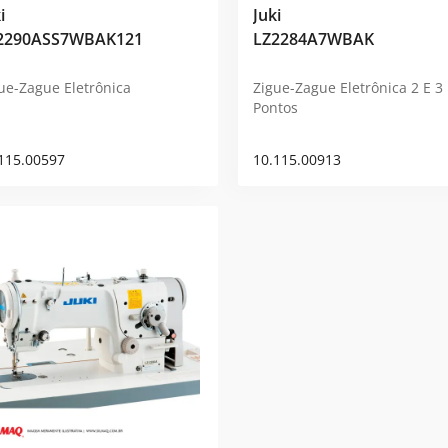
i
Juki
2290ASS7WBAK121
LZ2284A7WBAK
ue-Zague Eletrônica
Zigue-Zague Eletrônica 2 E 3
Pontos
115.00597
10.115.00913