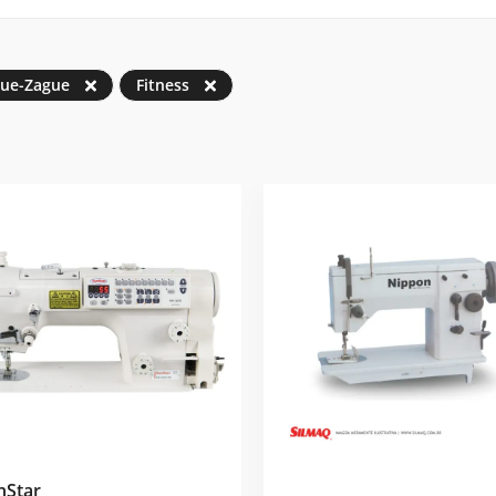
gue-Zague
Fitness
nStar