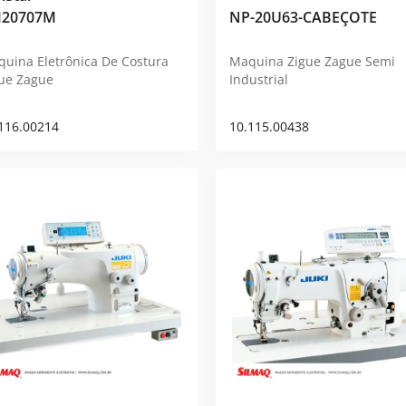
20707M
NP-20U63-CABEÇOTE
uina Eletrônica De Costura
Maquina Zigue Zague Semi
ue Zague
Industrial
116.00214
10.115.00438