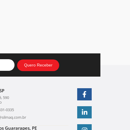
SP
, 590
o
331-0335
@silmaq.com.br
os Guararapes, PE