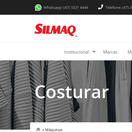
Whatsapp: (47) 3321 4444
Telefone: (47) 
Institucional
Marcas
M
Costurar
»
Máquinas