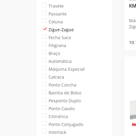
KM
Travete
Passante
Máq
Coluna
Zig
Zigue-Zague
Fecha Saco
10.
Filigrana
Braço
Automática
Máquina Especial
Catraca
Ponto Concha
Bainha de Bolso
Pesponto Duplo
Ponto Cavalo
Cilíndrica
Ponto Conjugado
Interlock